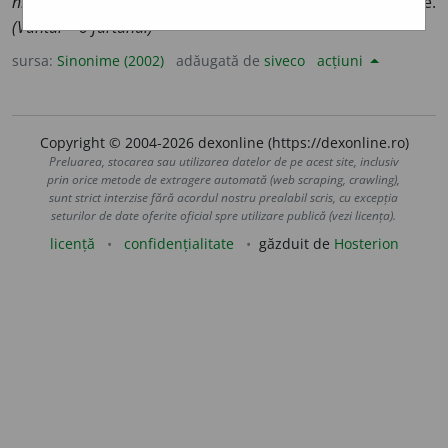
ninsoare)
4.
a anticipa, a anunța, a vesti, (rar) a promite.
(Vântul ~ o furtună.)
sursa:
Sinonime (2002)
adăugată de
siveco
acțiuni
Copyright © 2004-2026 dexonline (https://dexonline.ro)
Preluarea, stocarea sau utilizarea datelor de pe acest site, inclusiv
prin orice metode de extragere automată (web scraping, crawling),
sunt strict interzise fără acordul nostru prealabil scris, cu excepția
seturilor de date oferite oficial spre utilizare publică (vezi licența).
licență
confidențialitate
găzduit de
Hosterion