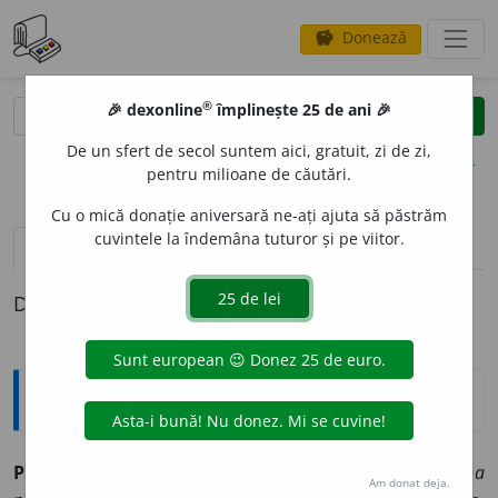
Donează
savings
®
®
🎉 dexonline
împlinește 25 de ani 🎉
caută
clear
search
De un sfert de secol suntem aici, gratuit, zi de zi,
opțiuni
pentru milioane de căutări.
Cu o mică donație aniversară ne-ați ajuta să păstrăm
cuvintele la îndemâna tuturor și pe viitor.
definiții (1)
Definiția cu ID-ul 203095:
Sinonime
PREVEST
I
vb.
1.
v.
prezice.
2.
v.
ghici.
3.
a face.
(Porcul ~ a
Am donat deja.