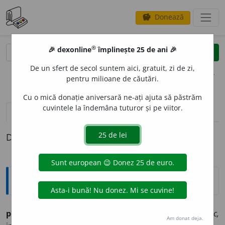
Donează
savings
®
®
🎉 dexonline
împlinește 25 de ani 🎉
caută
clear
search
De un sfert de secol suntem aici, gratuit, zi de zi,
opțiuni
pentru milioane de căutări.
Cu o mică donație aniversară ne-ați ajuta să păstrăm
cuvintele la îndemâna tuturor și pe viitor.
definiții (1)
Definiția cu ID-ul 739806:
Ortografice DOOM
prevest
i
(a ~)
vb.
,
ind.
prez.
1
sg.
și 3
pl.
prevest
e
sc,
Am donat deja.