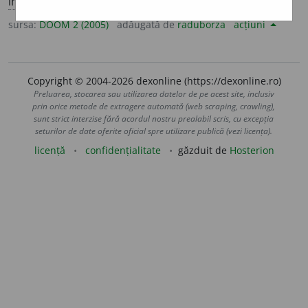
imperf.
3
sg.
preveste
a
;
conj.
prez.
3
să preveste
a
scă
sursa:
DOOM 2 (2005)
adăugată de
raduborza
acțiuni
Copyright © 2004-2026 dexonline (https://dexonline.ro)
Preluarea, stocarea sau utilizarea datelor de pe acest site, inclusiv
prin orice metode de extragere automată (web scraping, crawling),
sunt strict interzise fără acordul nostru prealabil scris, cu excepția
seturilor de date oferite oficial spre utilizare publică (vezi licența).
licență
confidențialitate
găzduit de
Hosterion