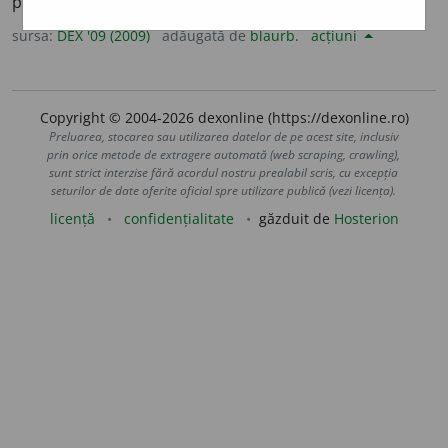
prevestitor. –
V.
prevesti.
sursa:
DEX '09 (2009)
adăugată de
blaurb.
acțiuni
Copyright © 2004-2026 dexonline (https://dexonline.ro)
Preluarea, stocarea sau utilizarea datelor de pe acest site, inclusiv
prin orice metode de extragere automată (web scraping, crawling),
sunt strict interzise fără acordul nostru prealabil scris, cu excepția
seturilor de date oferite oficial spre utilizare publică (vezi licența).
licență
confidențialitate
găzduit de
Hosterion