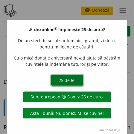
Donează
savings
®
®
🎉 dexonline
împlinește 25 de ani 🎉
caută
clear
search
De un sfert de secol suntem aici, gratuit, zi de zi,
opțiuni
pentru milioane de căutări.
Cu o mică donație aniversară ne-ați ajuta să păstrăm
cuvintele la îndemâna tuturor și pe viitor.
pronunție
(2)
volume_up
definiții (1)
Definiția cu ID-ul 877867:
Explicative DEX
PREVEST
I
RE,
prevestiri,
s. f.
Acțiunea de
a prevesti;
semn
Am donat deja.