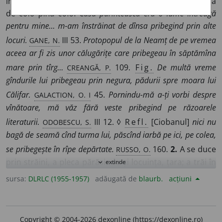
în loc, a nu avea nicăieri o așezare statornică; a umbla
de colo pînă colo.
Casa părintească era o lume întreagă
pentru mine... m-am înstrăinat de dînsa pribegind prin alte
GANE, N.
locuri.
III 53.
Protopopul de la Neamț de pe vremea
aceea ar fi zis unor călugărițe care pribegeau în săptămîna
CREANGĂ, P.
mare prin tîrg...
109.
Fig.
De multă vreme
gîndurile lui pribegeau prin negura, pădurii spre moara lui
GALACTION, O. I
Călifar.
45.
Pornindu-mă a-ți vorbi despre
vînătoare, mă văz fără veste pribegind pe răzoarele
ODOBESCU, S.
literaturii.
III 12. ◊
Refl.
[Ciobanul]
nici nu
bagă de seamă cînd turma lui, păscînd iarbă pe ici, pe colea,
RUSSO, O.
se pribegește în rîpe depărtate.
160.
2.
A se duce
prin străini, a pleca părăsindu-și locuința, țara; a trăi în
extinde
expand_more
pribegie.
V.
băjeni.
Erau zile grele. Ne goneau
sursa:
DLRLC (1955-1957)
adăugată de
blaurb.
acțiuni
bombardamentele. Ne-am risipit. Am plecat. Am pribegit.
BARANGA, I.
174.
Nu ești tu, zise el scurt, dintre ai lui lonașcu,
SADOVEANU, O.
care au pribegit peste Nistru?
VII 61.
Ciubuc
Copyright © 2004-2026 dexonline (https://dexonline.ro)