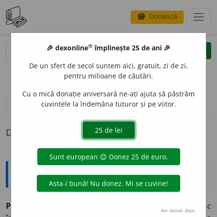
Donează
savings
®
®
🎉 dexonline
împlinește 25 de ani 🎉
caută
clear
search
De un sfert de secol suntem aici, gratuit, zi de zi,
opțiuni
pentru milioane de căutări.
Cu o mică donație aniversară ne-ați ajuta să păstrăm
cuvintele la îndemâna tuturor și pe viitor.
pronunție
(3)
volume_up
definiții (1)
Definiția cu ID-ul 935655:
Explicative DEX
PRIBEG
I
,
pribegesc,
vb.
IV.
Intranz.
1.
A rătăci din loc
Am donat deja.