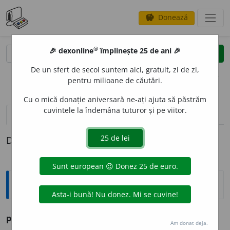
Donează
savings
®
®
🎉 dexonline
împlinește 25 de ani 🎉
caută
clear
search
De un sfert de secol suntem aici, gratuit, zi de zi,
opțiuni
pentru milioane de căutări.
Cu o mică donație aniversară ne-ați ajuta să păstrăm
cuvintele la îndemâna tuturor și pe viitor.
definiții (1)
Definiția cu ID-ul 699197:
Explicative DEX
prigoníre
f. Persecuțiune. Neînțelegere, diferend.
Am donat deja.