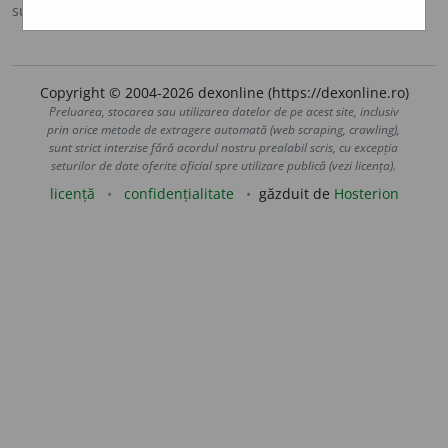
sursa:
Scriban (1939)
adăugată de
LauraGellner
acțiuni
Copyright © 2004-2026 dexonline (https://dexonline.ro)
Preluarea, stocarea sau utilizarea datelor de pe acest site, inclusiv
prin orice metode de extragere automată (web scraping, crawling),
sunt strict interzise fără acordul nostru prealabil scris, cu excepția
seturilor de date oferite oficial spre utilizare publică (vezi licența).
licență
confidențialitate
găzduit de
Hosterion