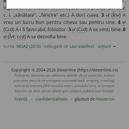
прѣльстити
]
1
vi
(
Înv
;
ccd
) A(-i) fi binevoitor,
îngăduitor, protector
etc.
Si:
a favoriza, a proteja.
2
vt
(
Înv
;
c. i.
„sănătate”, „fericire”
etc.
) A dori cuiva.
3
vt
(
Înv
) A
vrea un lucru bun pentru cineva sau pentru sine.
4
vi
(
Ccd
) A-i fi favorabil, folositor.
5
vi
(
Ccd
) A se simți bine.
6
vi
(
Îvr
;
ccd
) A se dezvolta bine.
sursa:
MDA2 (2010)
adăugată de
LauraGellner
acțiuni
Copyright © 2004-2026 dexonline (https://dexonline.ro)
Preluarea, stocarea sau utilizarea datelor de pe acest site, inclusiv
prin orice metode de extragere automată (web scraping, crawling),
sunt strict interzise fără acordul nostru prealabil scris, cu excepția
seturilor de date oferite oficial spre utilizare publică (vezi licența).
licență
confidențialitate
găzduit de
Hosterion