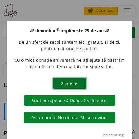
Donează
savings
®
®
🎉 dexonline
împlinește 25 de ani 🎉
caută
clear
search
De un sfert de secol suntem aici, gratuit, zi de zi,
opțiuni
pentru milioane de căutări.
Cu o mică donație aniversară ne-ați ajuta să păstrăm
cuvintele la îndemâna tuturor și pe viitor.
pronunție
(1)
volume_up
definiții (1)
Definiția cu ID-ul 505726:
Etimologice
prip
i
(prip
e
sc, prip
i
t),
vb.
–
1.
A se grăbi, a se zori. –
2.
A
Am donat deja.