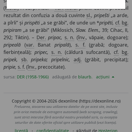
se coace, a se încălzi, a (se) pîrli, a (se) pîrpăli. –
3.
(
Mold.
) A surprinde. –
Var.
Mold.
prichi.
Cuvînt probabil
rezultat din confuzia a două cuvinte
sl.
,
pripešti
„a arde,
a pîrli” și
prispĕti
„a se grăbi”, de unde un *
pripĕti,
cf.
bg.
pripiram
„a se grăbi” (Miklosich,
Slaw. Elem.,
39; Cihac, II,
292; Tiktin). –
Der.
pripac,
s. n.
(
înv.
, văpaie, dogoare);
pripeală
(
var.
Banat
pripală
),
s. f.
(grabă; dogoare,
fierbințeală);
pripec,
s. n.
(căldură sufocantă),
cf.
bg.
pripek,
sb.
pripeka; pripelnic,
adj.
(grăbit, precipitat);
pripie,
s. f.
(
înv.
, precocitate).
sursa:
DER (1958-1966)
adăugată de
blaurb.
acțiuni
Copyright © 2004-2026 dexonline (https://dexonline.ro)
Preluarea, stocarea sau utilizarea datelor de pe acest site, inclusiv
prin orice metode de extragere automată (web scraping, crawling),
sunt strict interzise fără acordul nostru prealabil scris, cu excepția
seturilor de date oferite oficial spre utilizare publică (vezi licența).
licență
confidențialitate
găzduit de
Hosterion