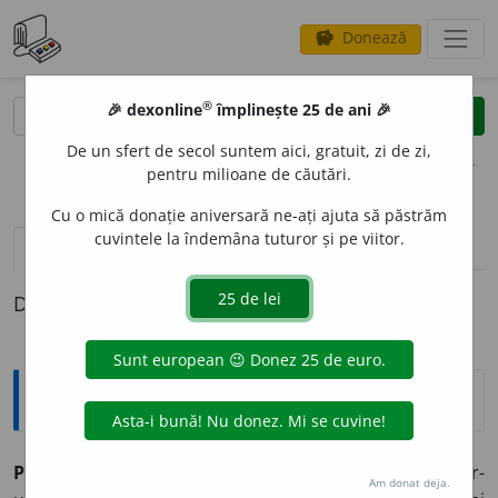
Donează
savings
®
®
🎉 dexonline
împlinește 25 de ani 🎉
caută
clear
search
De un sfert de secol suntem aici, gratuit, zi de zi,
opțiuni
pentru milioane de căutări.
Cu o mică donație aniversară ne-ați ajuta să păstrăm
cuvintele la îndemâna tuturor și pe viitor.
pronunție
(50)
volume_up
definiții (1)
Definiția cu ID-ul 433496:
Explicative DEX
PROC
E
NT
s.n.
1.
Parte raportată la o sută de părți dintr-
Am donat deja.