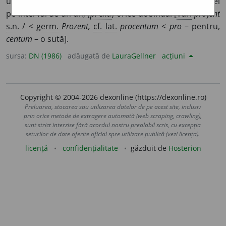
un întreg; sutime.
2.
Dobîndă calculată la o sută de lei
pe interval de un an; (
p. ext.
) orice dobîndă. [
Var.
proțent
s.n.
/ <
germ.
Prozent,
cf.
lat.
procentum
<
pro
– pentru,
centum
– o sută].
sursa:
DN (1986)
adăugată de
LauraGellner
acțiuni
Copyright © 2004-2026 dexonline (https://dexonline.ro)
Preluarea, stocarea sau utilizarea datelor de pe acest site, inclusiv
prin orice metode de extragere automată (web scraping, crawling),
sunt strict interzise fără acordul nostru prealabil scris, cu excepția
seturilor de date oferite oficial spre utilizare publică (vezi licența).
licență
confidențialitate
găzduit de
Hosterion