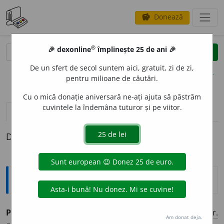
Donează
savings
®
®
🎉 dexonline
împlinește 25 de ani 🎉
caută
clear
search
De un sfert de secol suntem aici, gratuit, zi de zi,
opțiuni
pentru milioane de căutări.
Cu o mică donație aniversară ne-ați ajuta să păstrăm
cuvintele la îndemâna tuturor și pe viitor.
definiții (1)
Definiția cu ID-ul 433605:
Explicative DEX
PRODIG
A
vb.
I.
tr.
(
Rar
) A risipi. [P.i.
-ghez
și
prod
i
g.
/ <
fr.
Am donat deja.