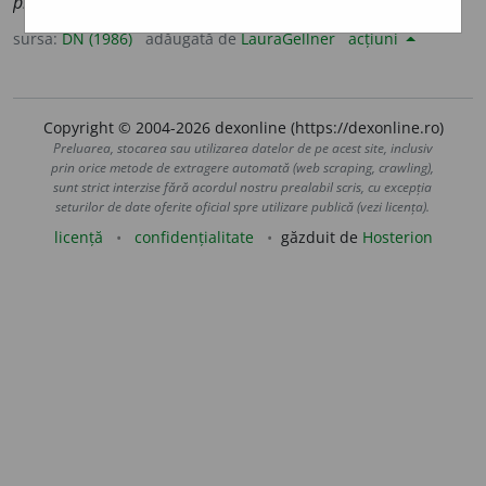
prodiguer
].
sursa:
DN (1986)
adăugată de
LauraGellner
acțiuni
Copyright © 2004-2026 dexonline (https://dexonline.ro)
Preluarea, stocarea sau utilizarea datelor de pe acest site, inclusiv
prin orice metode de extragere automată (web scraping, crawling),
sunt strict interzise fără acordul nostru prealabil scris, cu excepția
seturilor de date oferite oficial spre utilizare publică (vezi licența).
licență
confidențialitate
găzduit de
Hosterion