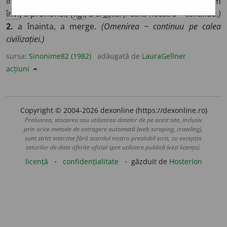
înainta, a propăși, (
înv.
) a (se) pricopsi, a spori, (grecism
înv.
) a prohorisi, (
fig.
) a cr
e
ște.
(Patria noastră ~ continuu.)
2.
a înainta, a merge.
(Omenirea ~ continuu pe calea
civilizației.)
sursa:
Sinonime82 (1982)
adăugată de
LauraGellner
acțiuni
Copyright © 2004-2026 dexonline (https://dexonline.ro)
Preluarea, stocarea sau utilizarea datelor de pe acest site, inclusiv
prin orice metode de extragere automată (web scraping, crawling),
sunt strict interzise fără acordul nostru prealabil scris, cu excepția
seturilor de date oferite oficial spre utilizare publică (vezi licența).
licență
confidențialitate
găzduit de
Hosterion