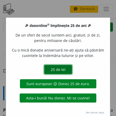
Donează
savings
®
®
🎉 dexonline
împlinește 25 de ani 🎉
caută
clear
search
De un sfert de secol suntem aici, gratuit, zi de zi,
opțiuni
pentru milioane de căutări.
Cu o mică donație aniversară ne-ați ajuta să păstrăm
cuvintele la îndemâna tuturor și pe viitor.
pronunție
(9)
volume_up
definiții (1)
Definiția cu ID-ul 1024455:
Sinonime
PROGRES
A
vb.
1.
a avansa, a se dezvolta, a evolua, a
Am donat deja.