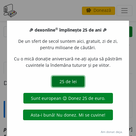
Donează
savings
®
®
🎉 dexonline
împlinește 25 de ani 🎉
caută
clear
search
De un sfert de secol suntem aici, gratuit, zi de zi,
opțiuni
pentru milioane de căutări.
Cu o mică donație aniversară ne-ați ajuta să păstrăm
cuvintele la îndemâna tuturor și pe viitor.
pronunție
(9)
volume_up
definiții (1)
Definiția cu ID-ul 1206659:
Explicative DEX
progres
a
[
At:
GHICA, S. 217 /
Pzi:
~s
e
z
/
E:
fr
progresser
]
Am donat deja.