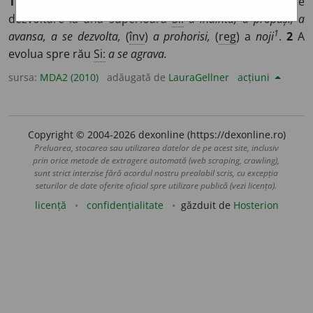
1
A trece de la o stare sau de la o formă inferioară de
dezvoltare la una superioară
Si:
a înainta, a propăși, a
1
avansa, a se dezvolta,
(
înv
)
a prohorisi,
(
reg
) a
noji
.
2
A
evolua spre rău
Si:
a se agrava.
sursa:
MDA2 (2010)
adăugată de
LauraGellner
acțiuni
Copyright © 2004-2026 dexonline (https://dexonline.ro)
Preluarea, stocarea sau utilizarea datelor de pe acest site, inclusiv
prin orice metode de extragere automată (web scraping, crawling),
sunt strict interzise fără acordul nostru prealabil scris, cu excepția
seturilor de date oferite oficial spre utilizare publică (vezi licența).
licență
confidențialitate
găzduit de
Hosterion