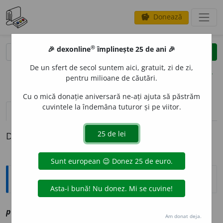
Donează
savings
®
®
🎉 dexonline
împlinește 25 de ani 🎉
caută
clear
search
De un sfert de secol suntem aici, gratuit, zi de zi,
opțiuni
pentru milioane de căutări.
Cu o mică donație aniversară ne-ați ajuta să păstrăm
cuvintele la îndemâna tuturor și pe viitor.
definiții (1)
Definiția cu ID-ul 1206902:
Explicative DEX
prolung
i
v
vz
prelungi
Am donat deja.