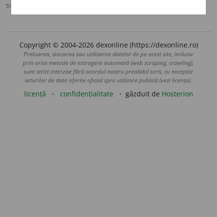
sursa:
MDA2 (2010)
adăugată de
LauraGellner
acțiuni
Copyright © 2004-2026 dexonline (https://dexonline.ro)
Preluarea, stocarea sau utilizarea datelor de pe acest site, inclusiv
prin orice metode de extragere automată (web scraping, crawling),
sunt strict interzise fără acordul nostru prealabil scris, cu excepția
seturilor de date oferite oficial spre utilizare publică (vezi licența).
licență
confidențialitate
găzduit de
Hosterion