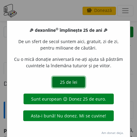
Donează
savings
®
®
🎉 dexonline
împlinește 25 de ani 🎉
caută
clear
search
De un sfert de secol suntem aici, gratuit, zi de zi,
opțiuni
pentru milioane de căutări.
Cu o mică donație aniversară ne-ați ajuta să păstrăm
cuvintele la îndemâna tuturor și pe viitor.
pronunție
(14)
volume_up
definiții (1)
Definiția cu ID-ul 700029:
Explicative DEX
prostíme
f. (d.
prost
).
Vechĭ.
Simplicitate, umilință,
Am donat deja.