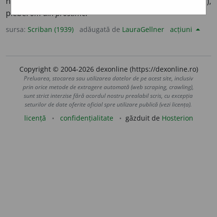
neînsemnătate.
Azĭ. Pop.
Clasa proștilor (săracilor),
plebe:
om din prostime.
sursa:
Scriban (1939)
adăugată de
LauraGellner
acțiuni
Copyright © 2004-2026 dexonline (https://dexonline.ro)
Preluarea, stocarea sau utilizarea datelor de pe acest site, inclusiv
prin orice metode de extragere automată (web scraping, crawling),
sunt strict interzise fără acordul nostru prealabil scris, cu excepția
seturilor de date oferite oficial spre utilizare publică (vezi licența).
licență
confidențialitate
găzduit de
Hosterion