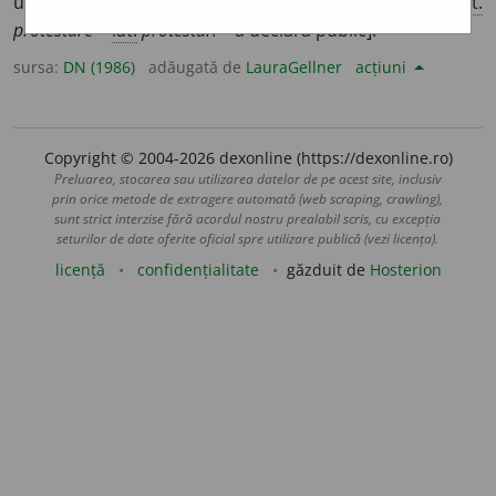
unui fapt etc.; a opune un protest. [<
fr.
protester,
it.
protestare
<
lat.
protestari
– a declara public].
sursa:
DN (1986)
adăugată de
LauraGellner
acțiuni
Copyright © 2004-2026 dexonline (https://dexonline.ro)
Preluarea, stocarea sau utilizarea datelor de pe acest site, inclusiv
prin orice metode de extragere automată (web scraping, crawling),
sunt strict interzise fără acordul nostru prealabil scris, cu excepția
seturilor de date oferite oficial spre utilizare publică (vezi licența).
licență
confidențialitate
găzduit de
Hosterion