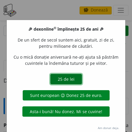
Donează
savings
®
®
🎉 dexonline
împlinește 25 de ani 🎉
caută
clear
search
De un sfert de secol suntem aici, gratuit, zi de zi,
opțiuni
pentru milioane de căutări.
Cu o mică donație aniversară ne-ați ajuta să păstrăm
cuvintele la îndemâna tuturor și pe viitor.
pronunție
(26)
volume_up
definiții (1)
Definiția cu ID-ul 434124:
Explicative DEX
PROTEST
A
vb.
I.
intr.
A se împotrivi, a se ridica contra
Am donat deja.