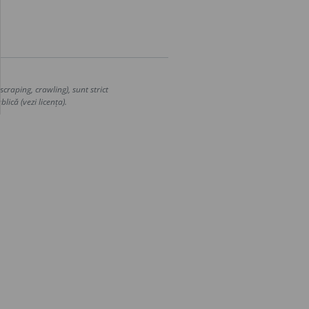
craping, crawling), sunt strict
lică (vezi licența).