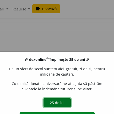
Donează
savings
ari
Resurse
®
🎉 dexonline
împlinește 25 de ani 🎉
De un sfert de secol suntem aici, gratuit, zi de zi, pentru
milioane de căutări.
Cu o mică donație aniversară ne-ați ajuta să păstrăm
cuvintele la îndemâna tuturor și pe viitor.
 D. /
P:
pu-e~
/
Pl
:
~i, ~e
/
E:
fr
puéril
] (
D.
însușirile, activitățil
)
Si:
copilăresc
(
5
),
copilăros
(
1
),
naiv.
3
(
Pex
;
prt
) Căruia îi l