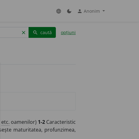
Anonim
language
dark_mode
person
caută
opțiuni
clear
search
e
etc.
oamenilor)
1-2
Caracteristic
ipsește maturitatea, profunzimea,