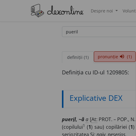
Despre noi
Volunt
®
pronunție
(1)
volume_up
definiții (1)
Definiția cu ID-ul 1209805:
Explicative DEX
puer
i
l, ~ă
a
[
At:
PROT. – POP., N.
1
(copilului
(
1
) sau) copilăriei (
1
seriozitatea
Si:
naiv, neserios.