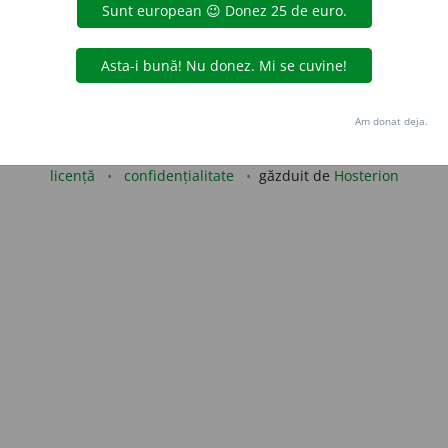
uraGellner
acțiuni
Copyright © 2004-2026 dexonline (https://dexonline.ro)
Am donat deja.
area datelor de pe acest site, inclusiv prin orice metode de extragere automată (web s
dul nostru prealabil scris, cu excepția seturilor de date oferite oficial spre utilizare pub
licență
confidențialitate
găzduit de
Hosterion