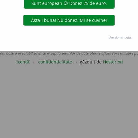
 PONERE].
gată de
LauraGellner
acțiuni
Am donat deja.
Copyright © 2004-2026 dexonline (https://dexonline.ro)
area datelor de pe acest site, inclusiv prin orice metode de extragere automată (web s
dul nostru prealabil scris, cu excepția seturilor de date oferite oficial spre utilizare pub
licență
confidențialitate
găzduit de
Hosterion