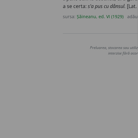
a se certa:
s’a pus cu dânsul.
[Lat.
sursa:
Șăineanu, ed. VI (1929)
adău
Preluarea, stocarea sau utiliz
interzise fără acor