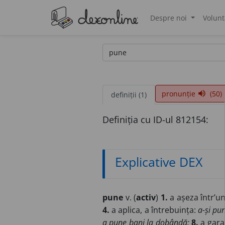
Despre noi
Volunt
®
pronunție
(50)
volume_up
definiții (1)
Definiția cu ID-ul 812154:
Explicative DEX
pune
v. (
activ
)
1.
a așeza într’u
4.
a aplica, a întrebuința:
a-și pun
a pune bani la dobândă;
8.
a gara