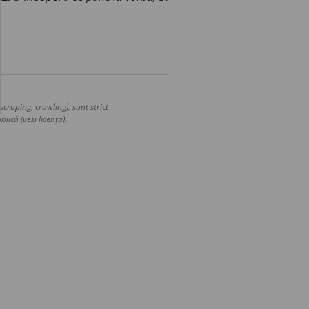
craping, crawling), sunt strict
lică (vezi licența).