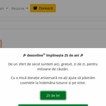
Donează
savings
ari
Resurse
®
🎉 dexonline
împlinește 25 de ani 🎉
De un sfert de secol suntem aici, gratuit, zi de zi, pentru
milioane de căutări.
Cu o mică donație aniversară ne-ați ajuta să păstrăm
cuvintele la îndemâna tuturor și pe viitor.
n loc anumit:
a pune o carte pe masă;
2.
a îmbrăca:
a-și pune 
e toate puterile;
5.
a propune:
a pune o întrebare:
6.
a semăn
nta:
a-și pune capul.
║ (
reciproc
)
1.
a se așeza:
pune-te acolo;