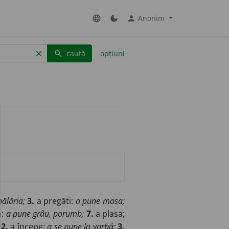
Anonim
language
dark_mode
person
caută
opțiuni
clear
search
pălăria;
3.
a pregăti:
a pune masa;
a:
a pune grâu, porumb;
7.
a plasa;
2.
a începe:
a se pune la vorbă;
3.