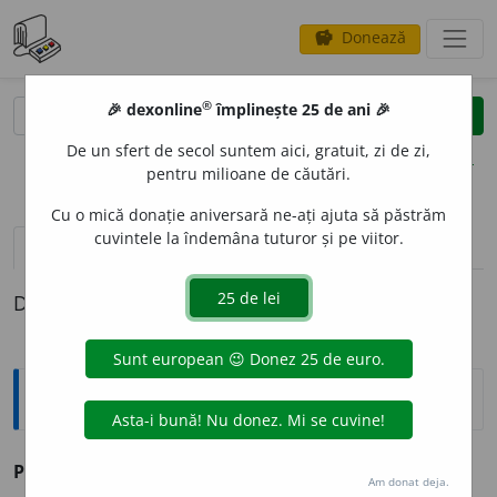
Donează
savings
®
®
🎉 dexonline
împlinește 25 de ani 🎉
caută
clear
search
De un sfert de secol suntem aici, gratuit, zi de zi,
opțiuni
pentru milioane de căutări.
Cu o mică donație aniversară ne-ați ajuta să păstrăm
cuvintele la îndemâna tuturor și pe viitor.
pronunție
(22)
volume_up
definiții (1)
Definiția cu ID-ul 204435:
Sinonime
PUNG
I
vb. v.
calici, fura, lăcomi, pungăși, scumpi, zgârci.
Am donat deja.