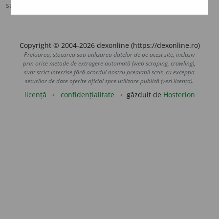
sursa:
Sinonime (2002)
adăugată de
siveco
acțiuni
Copyright © 2004-2026 dexonline (https://dexonline.ro)
Preluarea, stocarea sau utilizarea datelor de pe acest site, inclusiv
prin orice metode de extragere automată (web scraping, crawling),
sunt strict interzise fără acordul nostru prealabil scris, cu excepția
seturilor de date oferite oficial spre utilizare publică (vezi licența).
licență
confidențialitate
găzduit de
Hosterion