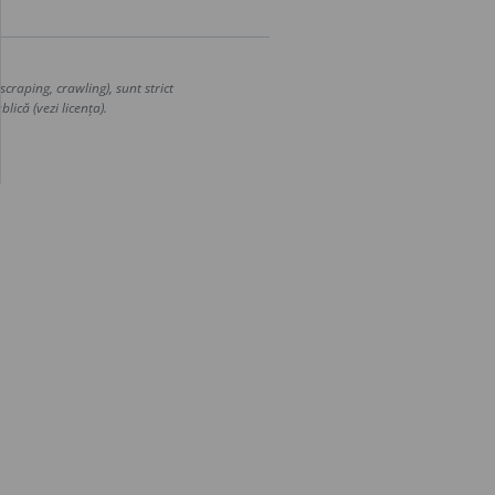
craping, crawling), sunt strict
lică (vezi licența).