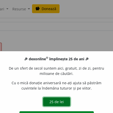
Donează
savings
ari
Resurse
®
🎉 dexonline
împlinește 25 de ani 🎉
De un sfert de secol suntem aici, gratuit, zi de zi, pentru
milioane de căutări.
Cu o mică donație aniversară ne-ați ajuta să păstrăm
cuvintele la îndemâna tuturor și pe viitor.
e pură;
2.
corect, exact:
stil pur.
gată de
LauraGellner
acțiuni