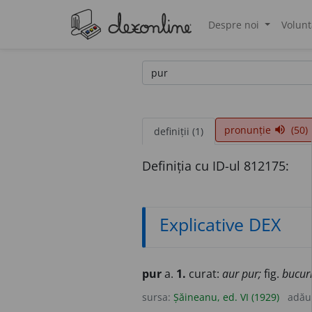
Despre noi
Volunt
®
pronunție
(50)
volume_up
definiții (1)
Definiția cu ID-ul 812175:
Explicative DEX
pur
a.
1.
curat:
aur pur;
fig.
bucuri
sursa:
Șăineanu, ed. VI (1929)
adău