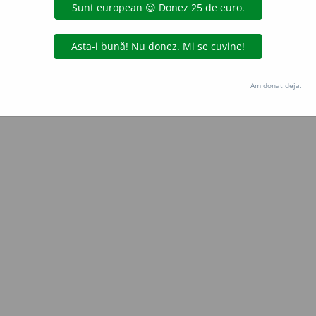
Copyright © 2004-2026 dexonline (https://dexonline.ro)
area datelor de pe acest site, inclusiv prin orice metode de extragere automată (web s
dul nostru prealabil scris, cu excepția seturilor de date oferite oficial spre utilizare pub
Am donat deja.
licență
confidențialitate
găzduit de
Hosterion