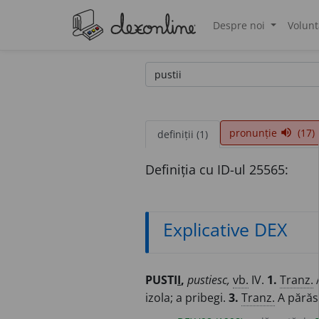
Despre noi
Volunt
®
pronunție
(17)
volume_up
definiții (1)
Definiția cu ID-ul 25565:
Explicative DEX
PUSTI
I
,
pustiesc,
vb.
IV.
1.
Tranz.
A
izola; a pribegi.
3.
Tranz.
A părăsi