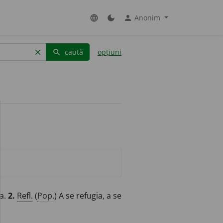
Anonim
language
dark_mode
person
caută
opțiuni
clear
search
ta.
2.
Refl.
(
Pop.
) A se refugia, a se