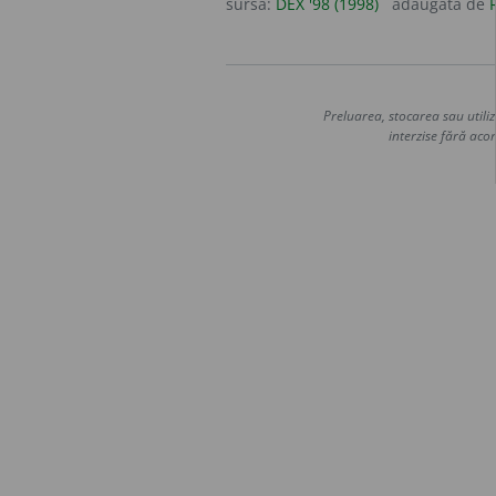
sursa:
DEX '98 (1998)
adăugată de
Preluarea, stocarea sau utiliz
interzise fără acor