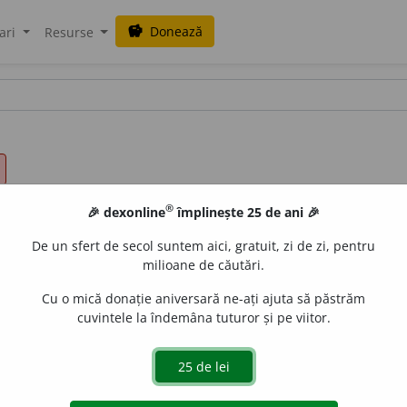
Donează
savings
ari
Resurse
®
🎉 dexonline
împlinește 25 de ani 🎉
De un sfert de secol suntem aici, gratuit, zi de zi, pentru
milioane de căutări.
Cu o mică donație aniversară ne-ați ajuta să păstrăm
cuvintele la îndemâna tuturor și pe viitor.
 preface locuri fertile sau populate în locuri pustii; a devas
 pe cineva sau ceva, a lăsa pustiu. – Din
pustiu.