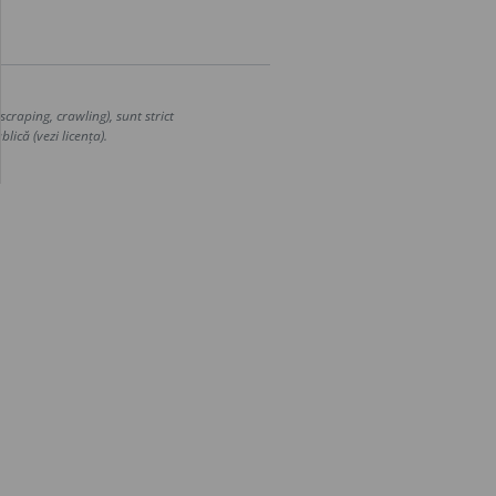
craping, crawling), sunt strict
lică (vezi licența).