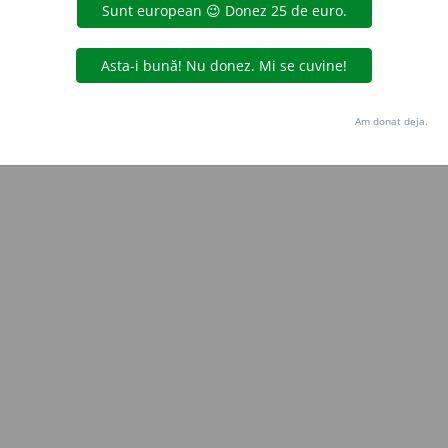
RACAI
acțiuni
Copyright © 2004-2026 dexonline (https://dexonline.ro)
area datelor de pe acest site, inclusiv prin orice metode de extragere automată (web s
Am donat deja.
dul nostru prealabil scris, cu excepția seturilor de date oferite oficial spre utilizare pub
licență
confidențialitate
găzduit de
Hosterion