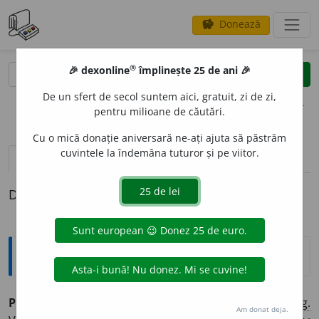
Donează
savings
®
®
🎉 dexonline
împlinește 25 de ani 🎉
caută
clear
search
De un sfert de secol suntem aici, gratuit, zi de zi,
opțiuni
pentru milioane de căutări.
Cu o mică donație aniversară ne-ați ajuta să păstrăm
cuvintele la îndemâna tuturor și pe viitor.
definiții (1)
Definiția cu ID-ul 37311:
Explicative DEX
PUSTNIC
I
E
s. f.
Viață, stare de pustnic; sihăstrie. ♦
Fig.
Am donat deja.