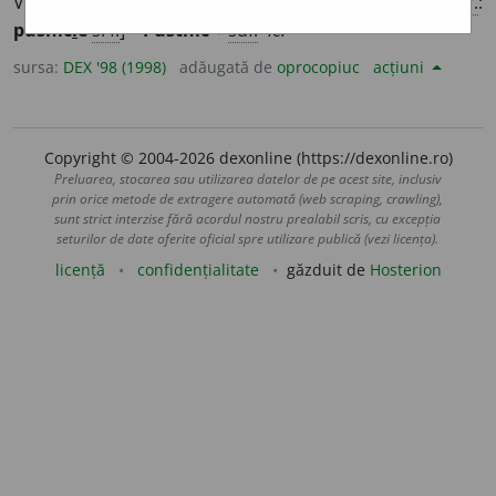
Viață retrasă și aspră pe care o duce cineva. [
Var.
:
pusnic
i
e
s. f.
] –
Pustnic
+
suf.
-ie.
sursa:
DEX '98 (1998)
adăugată de
oprocopiuc
acțiuni
Copyright © 2004-2026 dexonline (https://dexonline.ro)
Preluarea, stocarea sau utilizarea datelor de pe acest site, inclusiv
prin orice metode de extragere automată (web scraping, crawling),
sunt strict interzise fără acordul nostru prealabil scris, cu excepția
seturilor de date oferite oficial spre utilizare publică (vezi licența).
licență
confidențialitate
găzduit de
Hosterion