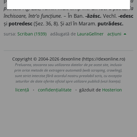
putred, putregăĭesc, mă descompun:
carnea, lemnu a
putrezit. Fig.
Zac, rămîn mult timp într’un loc:
a putrezi la
închisoare, într’o funcțiune.
– În Ban.
-ăzésc.
Vechĭ.
-edesc
și
potredesc
(Șez. 36, 8). Și azĭ în Maram.
putrădesc.
sursa:
Scriban (1939)
adăugată de
LauraGellner
acțiuni
Copyright © 2004-2026 dexonline (https://dexonline.ro)
Preluarea, stocarea sau utilizarea datelor de pe acest site, inclusiv
prin orice metode de extragere automată (web scraping, crawling),
sunt strict interzise fără acordul nostru prealabil scris, cu excepția
seturilor de date oferite oficial spre utilizare publică (vezi licența).
licență
confidențialitate
găzduit de
Hosterion