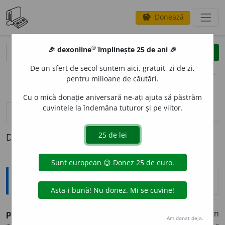
Donează
savings
®
®
🎉 dexonline
împlinește 25 de ani 🎉
caută
clear
search
De un sfert de secol suntem aici, gratuit, zi de zi,
opțiuni
pentru milioane de căutări.
Cu o mică donație aniversară ne-ați ajuta să păstrăm
cuvintele la îndemâna tuturor și pe viitor.
pronunție
(2)
volume_up
definiții (1)
Definiția cu ID-ul 700647:
Explicative DEX
putrezésc
v. intr. (d.
putred,
ca
mucezesc
d.
muced
). Devin
Am donat deja.