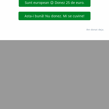
e
siveco
acțiuni
Copyright © 2004-2026 dexonline (https://dexonline.ro)
area datelor de pe acest site, inclusiv prin orice metode de extragere automată (web s
Am donat deja.
dul nostru prealabil scris, cu excepția seturilor de date oferite oficial spre utilizare pub
licență
confidențialitate
găzduit de
Hosterion