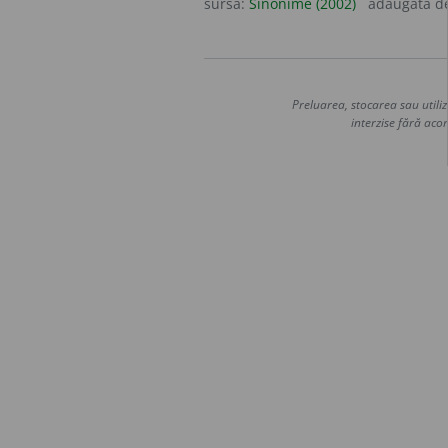
sursa:
Sinonime (2002)
adăugată d
Preluarea, stocarea sau utiliz
interzise fără acor