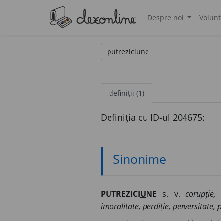
Despre noi
Volunt
®
definiții (1)
Definiția cu ID-ul 204675:
Sinonime
PUTREZICI
U
NE
s. v.
corupție,
imoralitate, perdiție, perversitate, p