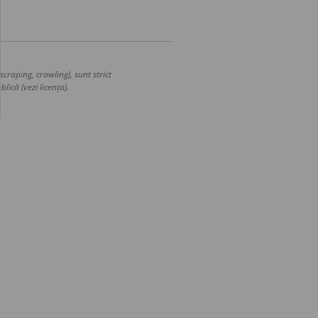
craping, crawling), sunt strict
lică (vezi licența).