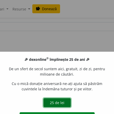
Donează
savings
ari
Resurse
®
🎉 dexonline
împlinește 25 de ani 🎉
De un sfert de secol suntem aici, gratuit, zi de zi, pentru
milioane de căutări.
Cu o mică donație aniversară ne-ați ajuta să păstrăm
cuvintele la îndemâna tuturor și pe viitor.
 decadentă, decădere, depravare, descompunere, desfrânare
erversiune, pervertire, pierzanie, pierzare, putrefacție, putrezire, 