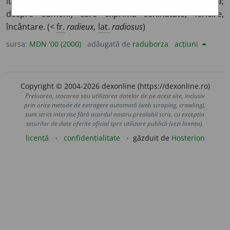
luminos, strălucitor. 2. (
fig.
; despre figura omenească;
despre oameni) care exprimă seninătate, fericire,
încântare. (<
fr.
radieux,
lat.
radiosus
)
sursa:
MDN '00 (2000)
adăugată de
raduborza
acțiuni
Copyright © 2004-2026 dexonline (https://dexonline.ro)
Preluarea, stocarea sau utilizarea datelor de pe acest site, inclusiv
prin orice metode de extragere automată (web scraping, crawling),
sunt strict interzise fără acordul nostru prealabil scris, cu excepția
seturilor de date oferite oficial spre utilizare publică (vezi licența).
licență
confidențialitate
găzduit de
Hosterion