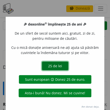
Donează
savings
®
®
🎉 dexonline
împlinește 25 de ani 🎉
caută
clear
search
De un sfert de secol suntem aici, gratuit, zi de zi,
opțiuni
pentru milioane de căutări.
Cu o mică donație aniversară ne-ați ajuta să păstrăm
cuvintele la îndemâna tuturor și pe viitor.
pronunție
(1)
volume_up
definiții (1)
Definiția cu ID-ul 486267:
Explicative DEX
RADI
O
S, -O
A
SĂ
adj.
1. care emite raze luminoase;
Am donat deja.