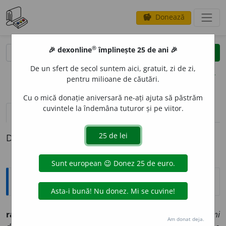
Donează
savings
®
®
🎉 dexonline
împlinește 25 de ani 🎉
caută
clear
search
De un sfert de secol suntem aici, gratuit, zi de zi,
opțiuni
pentru milioane de căutări.
Cu o mică donație aniversară ne-ați ajuta să păstrăm
cuvintele la îndemâna tuturor și pe viitor.
pronunție
(1)
volume_up
definiții (1)
Definiția cu ID-ul 813252:
Explicative DEX
radios
a.
1.
care strălucește:
stea radioasă: raiu ’mi
Am donat deja.