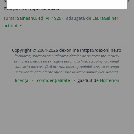
deschide poarta-i radioasă
AL.;
2.
care exprimă o vie
mulțumire:
față radioasă.
sursa:
Șăineanu, ed. VI (1929)
adăugată de
LauraGellner
acțiuni
Copyright © 2004-2026 dexonline (https://dexonline.ro)
Preluarea, stocarea sau utilizarea datelor de pe acest site, inclusiv
prin orice metode de extragere automată (web scraping, crawling),
sunt strict interzise fără acordul nostru prealabil scris, cu excepția
seturilor de date oferite oficial spre utilizare publică (vezi licența).
licență
confidențialitate
găzduit de
Hosterion