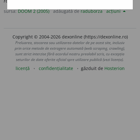
ramblei
e
m;
conj.
prez.
3
să ramblei
e
ze;
ger.
ramble
i
nd
sursa:
DOOM 2 (2005)
adăugată de
raduborza
acțiuni
Copyright © 2004-2026 dexonline (https://dexonline.ro)
Preluarea, stocarea sau utilizarea datelor de pe acest site, inclusiv
prin orice metode de extragere automată (web scraping, crawling),
sunt strict interzise fără acordul nostru prealabil scris, cu excepția
seturilor de date oferite oficial spre utilizare publică (vezi licența).
licență
confidențialitate
găzduit de
Hosterion