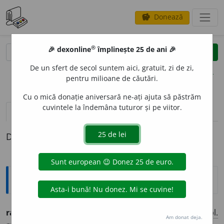
Donează
savings
®
®
🎉 dexonline
împlinește 25 de ani 🎉
caută
clear
search
De un sfert de secol suntem aici, gratuit, zi de zi,
opțiuni
pentru milioane de căutări.
Cu o mică donație aniversară ne-ați ajuta să păstrăm
cuvintele la îndemâna tuturor și pe viitor.
definiții (1)
Definiția cu ID-ul 731376:
Ortografice DOOM
ramblei
a
(a ~)
vb.
,
ind.
prez.
3
ramblei
a
ză,
1
pl.
Am donat deja.