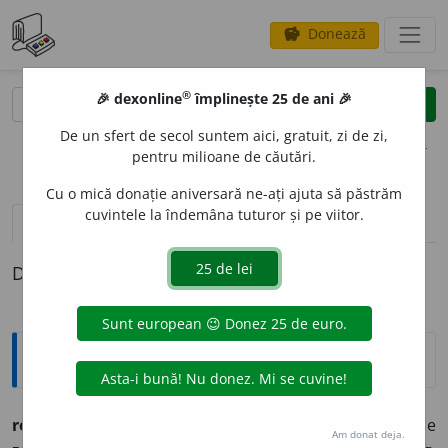
Donează
savings
®
®
🎉 dexonline
împlinește 25 de ani 🎉
caută
clear
search
De un sfert de secol suntem aici, gratuit, zi de zi,
opțiuni
pentru milioane de căutări.
Cu o mică donație aniversară ne-ați ajuta să păstrăm
cuvintele la îndemâna tuturor și pe viitor.
definiții (1)
Definiția cu ID-ul 506562:
Etimologice
rebeg
i
(rebeg
e
sc, rebeg
i
t),
vb.
– A amorți de frig, a se
Am donat deja.