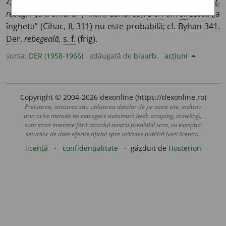
zgribuli, a se chirci. Origine incertă. Poate din
mag.
rebegni
„a tremura” (Tiktin; Candrea).
Der.
din
sl.
zębsti
„a
îngheța” (Cihac, II, 311) nu este probabilă;
cf.
Byhan 341.
Der.
rebegeală,
s. f.
(frig).
sursa:
DER (1958-1966)
adăugată de
blaurb.
acțiuni
Copyright © 2004-2026 dexonline (https://dexonline.ro)
Preluarea, stocarea sau utilizarea datelor de pe acest site, inclusiv
prin orice metode de extragere automată (web scraping, crawling),
sunt strict interzise fără acordul nostru prealabil scris, cu excepția
seturilor de date oferite oficial spre utilizare publică (vezi licența).
licență
confidențialitate
găzduit de
Hosterion