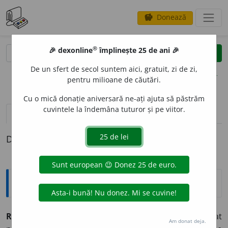
Donează
savings
®
®
🎉 dexonline
împlinește 25 de ani 🎉
caută
clear
search
De un sfert de secol suntem aici, gratuit, zi de zi,
opțiuni
pentru milioane de căutări.
Cu o mică donație aniversară ne-ați ajuta să păstrăm
cuvintele la îndemâna tuturor și pe viitor.
definiții (1)
Definiția cu ID-ul 927425:
Explicative DEX
REBEG
I
,
rebegesc,
vb.
IV.
Intranz.
(Uneori determinat
Am donat deja.