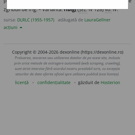
prin «de frig») A amorți, a înlemni, a îngheța; a se
ȘEZ.
zgribuli de frig. – Variantă:
ribig
i
(
IV 128)
vb.
IV.
sursa:
DLRLC (1955-1957)
adăugată de
LauraGellner
acțiuni
Copyright © 2004-2026 dexonline (https://dexonline.ro)
Preluarea, stocarea sau utilizarea datelor de pe acest site, inclusiv
prin orice metode de extragere automată (web scraping, crawling),
sunt strict interzise fără acordul nostru prealabil scris, cu excepția
seturilor de date oferite oficial spre utilizare publică (vezi licența).
licență
confidențialitate
găzduit de
Hosterion