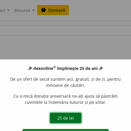
Donează
savings
ari
Resurse
®
🎉 dexonline
împlinește 25 de ani 🎉
De un sfert de secol suntem aici, gratuit, zi de zi, pentru
milioane de căutări.
Cu o mică donație aniversară ne-ați ajuta să păstrăm
cuvintele la îndemâna tuturor și pe viitor.
dicale;
abr.
rp.) să se respecte întocmai compoziția farmaceu