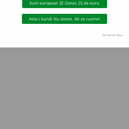
e
raduborza
acțiuni
Copyright © 2004-2026 dexonline (https://dexonline.ro)
area datelor de pe acest site, inclusiv prin orice metode de extragere automată (web s
Am donat deja.
dul nostru prealabil scris, cu excepția seturilor de date oferite oficial spre utilizare pub
licență
confidențialitate
găzduit de
Hosterion