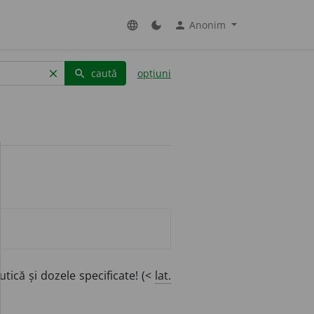
Anonim
language
dark_mode
person
caută
opțiuni
clear
search
tică și dozele specificate! (<
lat.