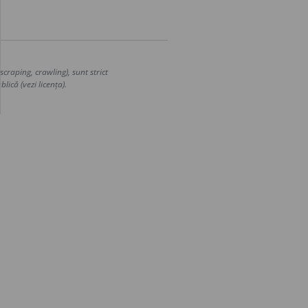
craping, crawling), sunt strict
lică (vezi licența).