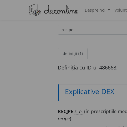
Despre noi
Volunt
®
definiții (1)
Definiția cu ID-ul 486668:
Explicative DEX
REC
I
PE
s. n.
(în prescripțiile me
recipe
)