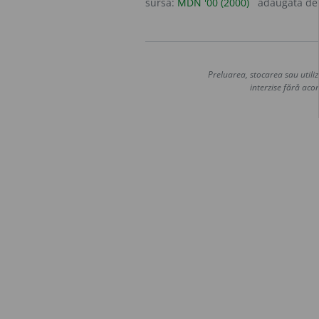
sursa:
MDN '00 (2000)
adăugată d
Preluarea, stocarea sau utiliz
interzise fără acor