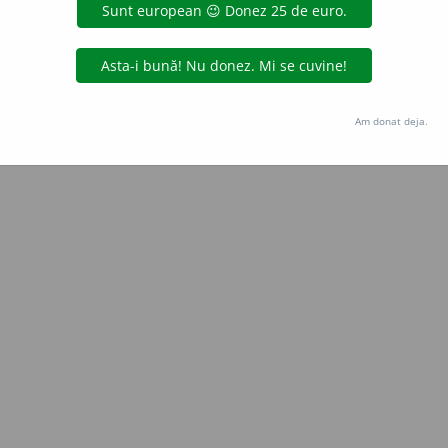
Copyright © 2004-2026 dexonline (https://dexonline.ro)
area datelor de pe acest site, inclusiv prin orice metode de extragere automată (web s
dul nostru prealabil scris, cu excepția seturilor de date oferite oficial spre utilizare pub
Am donat deja.
licență
confidențialitate
găzduit de
Hosterion