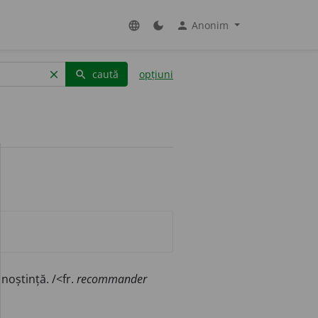
Anonim
language
dark_mode
person
caută
opțiuni
clear
search
noștință. /<fr.
recommander