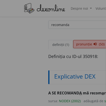
Despre noi
Volunt
®
pronunție
(50)
volume_up
definiții (1)
Definiția cu ID-ul 350918:
Explicative DEX
A SE RECOMAND
A
mă recom
a
sursa:
NODEX (2002)
adăugată de
s