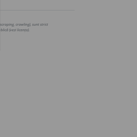
craping, crawling), sunt strict
lică (vezi licența).