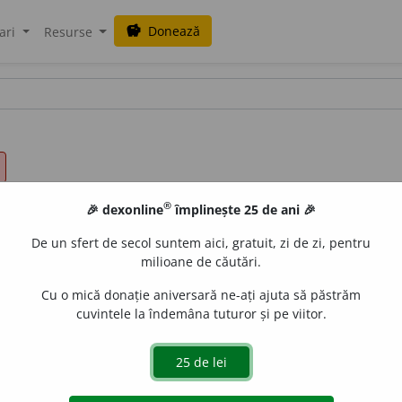
Donează
savings
ari
Resurse
®
🎉 dexonline
împlinește 25 de ani 🎉
De un sfert de secol suntem aici, gratuit, zi de zi, pentru
milioane de căutări.
Cu o mică donație aniversară ne-ați ajuta să păstrăm
cuvintele la îndemâna tuturor și pe viitor.
nd
intranz.
A se prezenta (cuiva); a-și spune numele; a face cu
iveco
acțiuni