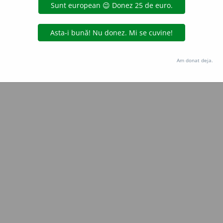
Copyright © 2004-2026 dexonline (https://dexonline.ro)
area datelor de pe acest site, inclusiv prin orice metode de extragere automată (web s
dul nostru prealabil scris, cu excepția seturilor de date oferite oficial spre utilizare pub
Am donat deja.
licență
confidențialitate
găzduit de
Hosterion