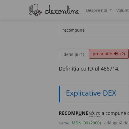
Despre noi
Volunt
®
pronunție
(2)
volume_up
definiții (1)
Definiția cu ID-ul 486714:
Explicative DEX
RECOMP
U
NE
vb.
tr.
a compune di
sursa:
MDN '00 (2000)
adăugată d