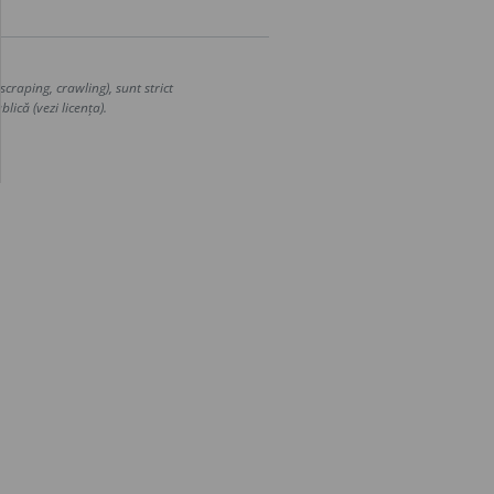
craping, crawling), sunt strict
lică (vezi licența).