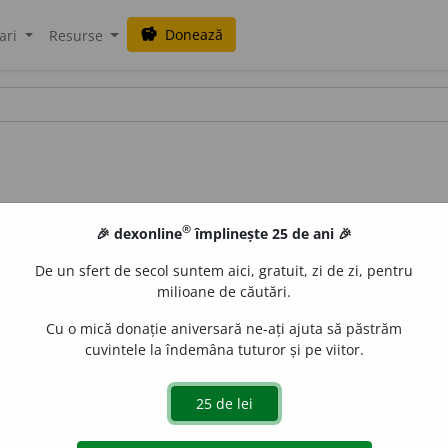
Donează
savings
ari
Resurse
®
🎉 dexonline
împlinește 25 de ani 🎉
De un sfert de secol suntem aici, gratuit, zi de zi, pentru
milioane de căutări.
Cu o mică donație aniversară ne-ați ajuta să păstrăm
cuvintele la îndemâna tuturor și pe viitor.
n nou, a reface. (după
fr.
recomposer
)
e
raduborza
acțiuni