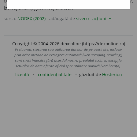
cugeta; a medita; a chibzui; a contempla. /<fr.
refléter,
lat.
reflectere,
germ.
reflektieren
sursa:
NODEX (2002)
adăugată de
siveco
acțiuni
Copyright © 2004-2026 dexonline (https://dexonline.ro)
Preluarea, stocarea sau utilizarea datelor de pe acest site, inclusiv
prin orice metode de extragere automată (web scraping, crawling),
sunt strict interzise fără acordul nostru prealabil scris, cu excepția
seturilor de date oferite oficial spre utilizare publică (vezi licența).
licență
confidențialitate
găzduit de
Hosterion