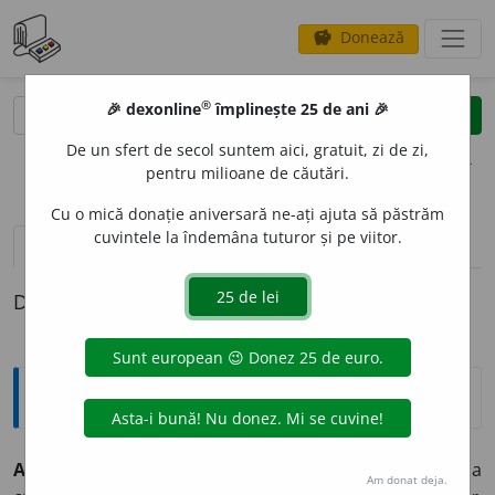
Donează
savings
®
®
🎉 dexonline
împlinește 25 de ani 🎉
caută
clear
search
De un sfert de secol suntem aici, gratuit, zi de zi,
opțiuni
pentru milioane de căutări.
Cu o mică donație aniversară ne-ați ajuta să păstrăm
cuvintele la îndemâna tuturor și pe viitor.
pronunție
(36)
volume_up
definiții (1)
Definiția cu ID-ul 351054:
Explicative DEX
2
A REFLECT
A
~
e
z
intranz.
A gândi mult și profund; a
Am donat deja.