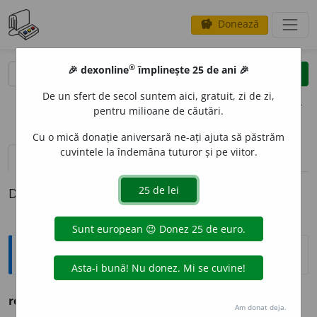
Donează
savings
®
®
🎉 dexonline
împlinește 25 de ani 🎉
caută
clear
search
De un sfert de secol suntem aici, gratuit, zi de zi,
opțiuni
pentru milioane de căutări.
Cu o mică donație aniversară ne-ați ajuta să păstrăm
cuvintele la îndemâna tuturor și pe viitor.
pronunție
(35)
volume_up
definiții (1)
Definiția cu ID-ul 732414:
Ortografice DOOM
1
refl
e
x
(re-flex)
adj.
m.
,
pl.
refl
e
cși;
f.
refl
e
xă,
pl.
refl
e
xe
Am donat deja.