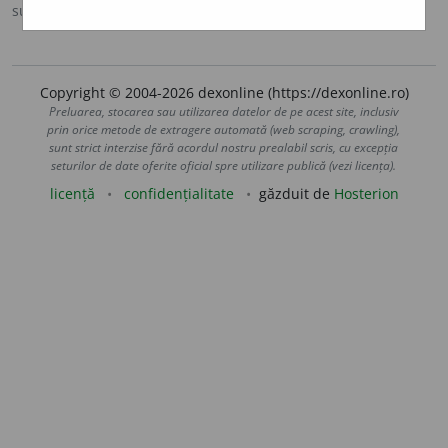
sursa:
DOOM 2 (2005)
adăugată de
raduborza
acțiuni
Copyright © 2004-2026 dexonline (https://dexonline.ro)
Preluarea, stocarea sau utilizarea datelor de pe acest site, inclusiv
prin orice metode de extragere automată (web scraping, crawling),
sunt strict interzise fără acordul nostru prealabil scris, cu excepția
seturilor de date oferite oficial spre utilizare publică (vezi licența).
licență
confidențialitate
găzduit de
Hosterion