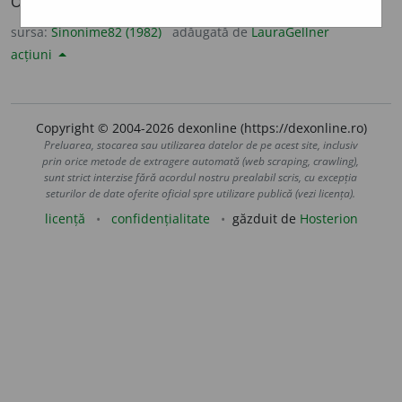
OSTRACIZA. PROSCRIE. SURGHIUNI.
sursa:
Sinonime82 (1982)
adăugată de
LauraGellner
acțiuni
Copyright © 2004-2026 dexonline (https://dexonline.ro)
Preluarea, stocarea sau utilizarea datelor de pe acest site, inclusiv
prin orice metode de extragere automată (web scraping, crawling),
sunt strict interzise fără acordul nostru prealabil scris, cu excepția
seturilor de date oferite oficial spre utilizare publică (vezi licența).
licență
confidențialitate
găzduit de
Hosterion