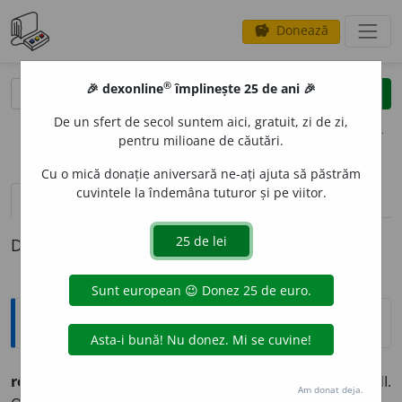
Donează
savings
®
®
🎉 dexonline
împlinește 25 de ani 🎉
caută
clear
search
De un sfert de secol suntem aici, gratuit, zi de zi,
opțiuni
pentru milioane de căutări.
Cu o mică donație aniversară ne-ați ajuta să păstrăm
cuvintele la îndemâna tuturor și pe viitor.
definiții (1)
Definiția cu ID-ul 1028699:
Sinonime
releg
a
vb.
v.
ALUNGA. EXILA. EXPULZA. GONI. IZGONI.
Am donat deja.