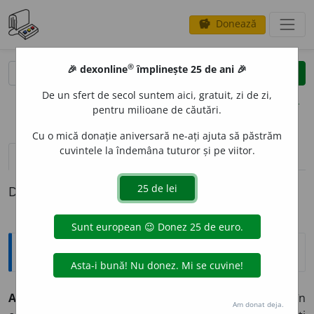
Donează
savings
®
®
🎉 dexonline
împlinește 25 de ani 🎉
caută
clear
search
De un sfert de secol suntem aici, gratuit, zi de zi,
opțiuni
pentru milioane de căutări.
Cu o mică donație aniversară ne-ați ajuta să păstrăm
cuvintele la îndemâna tuturor și pe viitor.
pronunție
(2)
volume_up
definiții (1)
Definiția cu ID-ul 351341:
Explicative DEX
A SE REPLI
A
mă ~
e
z
mil.
1.
intranz.
A se retrage în
Am donat deja.