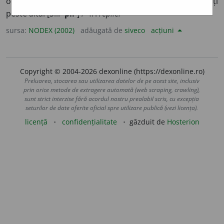
ordine. 2.
tranz.
A strânge prin suprapunerea unei părți
peste alta. [Sil.
-pli-
] /<fr.
replier
sursa:
NODEX (2002)
adăugată de
siveco
acțiuni
Copyright © 2004-2026 dexonline (https://dexonline.ro)
Preluarea, stocarea sau utilizarea datelor de pe acest site, inclusiv
prin orice metode de extragere automată (web scraping, crawling),
sunt strict interzise fără acordul nostru prealabil scris, cu excepția
seturilor de date oferite oficial spre utilizare publică (vezi licența).
licență
confidențialitate
găzduit de
Hosterion