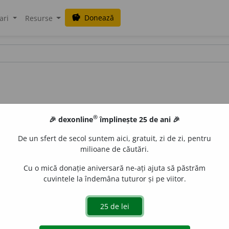
Donează
savings
ari
Resurse
®
🎉 dexonline
împlinește 25 de ani 🎉
De un sfert de secol suntem aici, gratuit, zi de zi, pentru
milioane de căutări.
Cu o mică donație aniversară ne-ați ajuta să păstrăm
cuvintele la îndemâna tuturor și pe viitor.
iune, ostilitate, pornire, repulsie, (
livr.
) repugn
a
nță, resimț
 de
LauraGellner
acțiuni