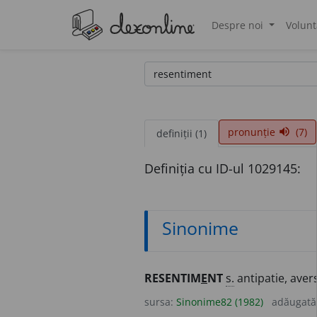
Despre noi
Volunt
®
pronunție
(7)
volume_up
definiții (1)
Definiția cu ID-ul 1029145:
Sinonime
RESENTIM
E
NT
s.
antipatie, avers
sursa:
Sinonime82 (1982)
adăugată