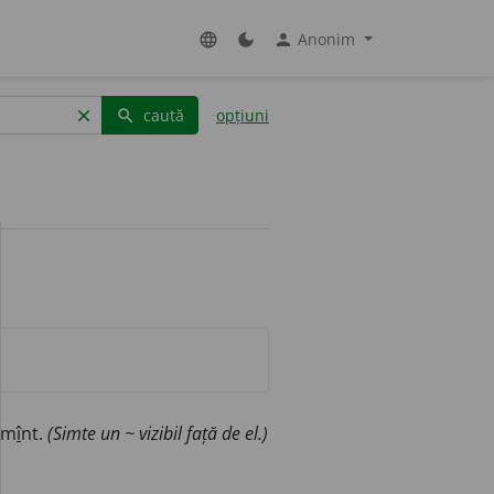
Anonim
language
dark_mode
person
caută
opțiuni
clear
search
ăm
î
nt.
(Simte un ~ vizibil față de el.)