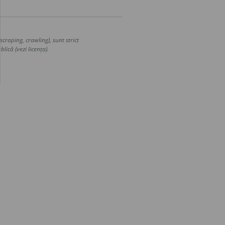
craping, crawling), sunt strict
lică (vezi licența).