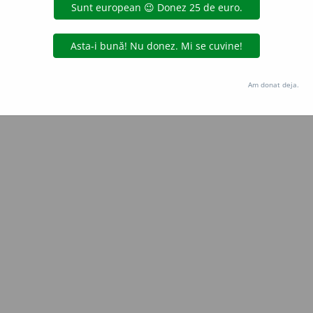
Copyright © 2004-2026 dexonline (https://dexonline.ro)
area datelor de pe acest site, inclusiv prin orice metode de extragere automată (web s
dul nostru prealabil scris, cu excepția seturilor de date oferite oficial spre utilizare pub
Am donat deja.
licență
confidențialitate
găzduit de
Hosterion