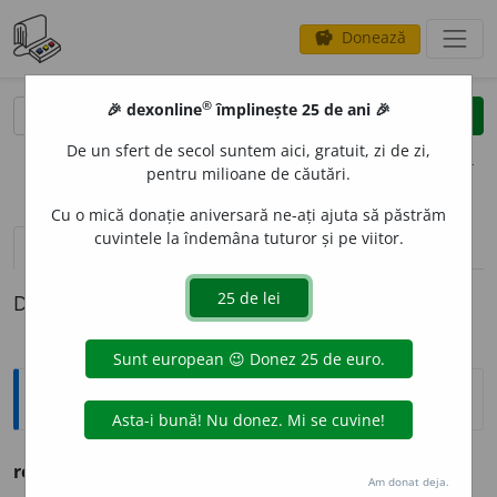
Donează
savings
®
®
🎉 dexonline
împlinește 25 de ani 🎉
caută
clear
search
De un sfert de secol suntem aici, gratuit, zi de zi,
opțiuni
pentru milioane de căutări.
Cu o mică donație aniversară ne-ați ajuta să păstrăm
cuvintele la îndemâna tuturor și pe viitor.
definiții (1)
Definiția cu ID-ul 278260:
Ortografice DOOM
resign
a
vb., ind. prez. 3 sg. și pl.
resigne
a
ză
Am donat deja.