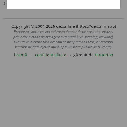
sursa:
Ortografic (2002)
adăugată de
siveco
acțiuni
Copyright © 2004-2026 dexonline (https://dexonline.ro)
Preluarea, stocarea sau utilizarea datelor de pe acest site, inclusiv
prin orice metode de extragere automată (web scraping, crawling),
sunt strict interzise fără acordul nostru prealabil scris, cu excepția
seturilor de date oferite oficial spre utilizare publică (vezi licența).
licență
confidențialitate
găzduit de
Hosterion