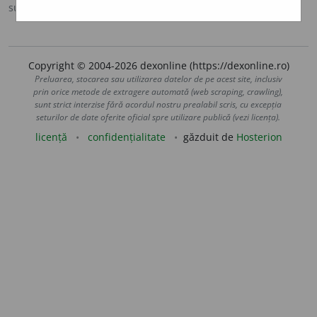
sursa:
MDA2 (2010)
adăugată de
blaurb.
acțiuni
Copyright © 2004-2026 dexonline (https://dexonline.ro)
Preluarea, stocarea sau utilizarea datelor de pe acest site, inclusiv
prin orice metode de extragere automată (web scraping, crawling),
sunt strict interzise fără acordul nostru prealabil scris, cu excepția
seturilor de date oferite oficial spre utilizare publică (vezi licența).
licență
confidențialitate
găzduit de
Hosterion