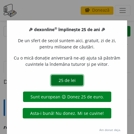
Donează
savings
®
®
🎉 dexonline
împlinește 25 de ani 🎉
caută
clear
search
De un sfert de secol suntem aici, gratuit, zi de zi,
opțiuni
pentru milioane de căutări.
Cu o mică donație aniversară ne-ați ajuta să păstrăm
cuvintele la îndemâna tuturor și pe viitor.
definiții (1)
Definiția cu ID-ul 1176442:
Explicative DEX
revolt
i
v
vz
revolta
Am donat deja.