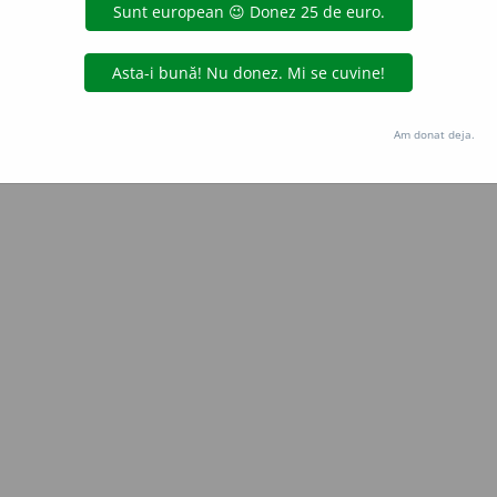
Copyright © 2004-2026 dexonline (https://dexonline.ro)
area datelor de pe acest site, inclusiv prin orice metode de extragere automată (web s
dul nostru prealabil scris, cu excepția seturilor de date oferite oficial spre utilizare pub
Am donat deja.
licență
confidențialitate
găzduit de
Hosterion