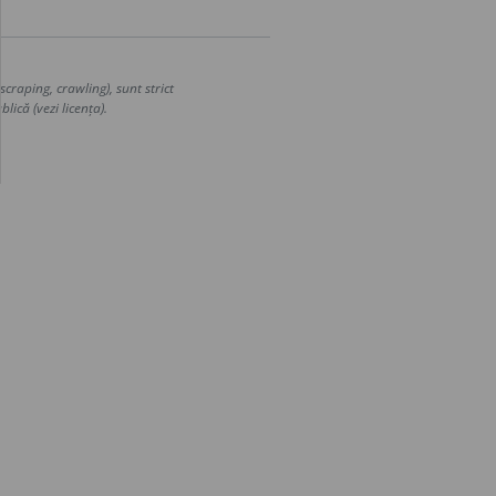
craping, crawling), sunt strict
lică (vezi licența).