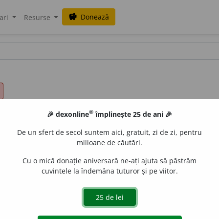
Donează
savings
ari
Resurse
®
🎉 dexonline
împlinește 25 de ani 🎉
De un sfert de secol suntem aici, gratuit, zi de zi, pentru
milioane de căutări.
Cu o mică donație aniversară ne-ați ajuta să păstrăm
cuvintele la îndemâna tuturor și pe viitor.
e
claudiad
acțiuni