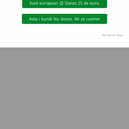
Copyright © 2004-2026 dexonline (https://dexonline.ro)
area datelor de pe acest site, inclusiv prin orice metode de extragere automată (web s
dul nostru prealabil scris, cu excepția seturilor de date oferite oficial spre utilizare pub
Am donat deja.
licență
confidențialitate
găzduit de
Hosterion