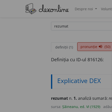
Despre noi
Volunt
®
pronunție
(50)
volume_up
definiții (1)
Definiția cu ID-ul 816126:
Explicative DEX
rezumat
n.
1.
analiză sumară:
r
sursa:
Șăineanu, ed. VI (1929)
adău