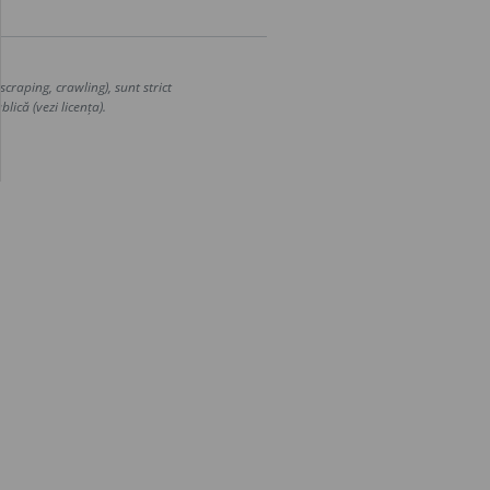
craping, crawling), sunt strict
lică (vezi licența).