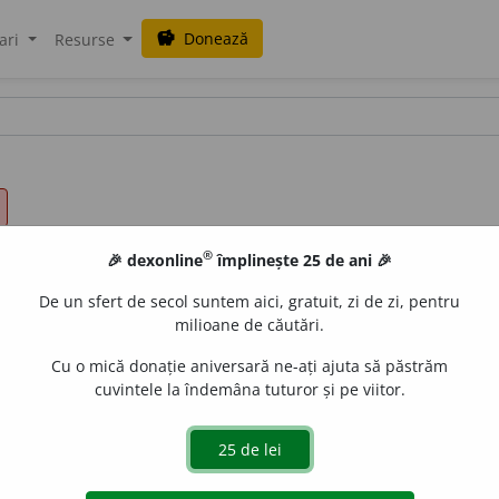
Donează
savings
ari
Resurse
®
🎉 dexonline
împlinește 25 de ani 🎉
De un sfert de secol suntem aici, gratuit, zi de zi, pentru
milioane de căutări.
Cu o mică donație aniversară ne-ați ajuta să păstrăm
cuvintele la îndemâna tuturor și pe viitor.
ezumatul unui discurs;
2.
prescurtare:
rezumat de istorie.
gată de
LauraGellner
acțiuni