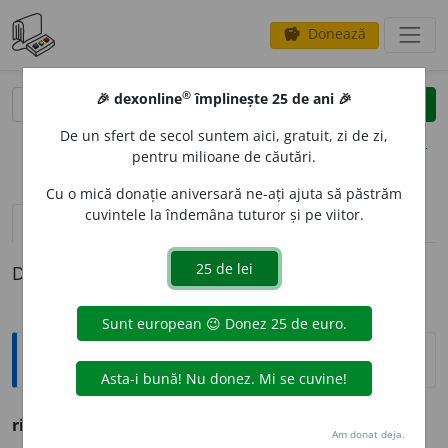
Donează
savings
®
®
🎉 dexonline
împlinește 25 de ani 🎉
caută
clear
search
De un sfert de secol suntem aici, gratuit, zi de zi,
opțiuni
pentru milioane de căutări.
Cu o mică donație aniversară ne-ați ajuta să păstrăm
cuvintele la îndemâna tuturor și pe viitor.
pronunție
(50)
volume_up
definiții (1)
Definiția cu ID-ul 733270:
Ortografice DOOM
ridic
a
re
s. f.
,
g.-d.
art.
ridic
ă
rii;
pl.
ridic
ă
ri
Am donat deja.