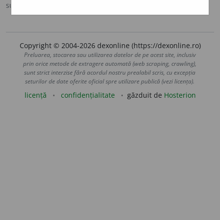
sursa:
DOOM 2 (2005)
adăugată de
raduborza
acțiuni
Copyright © 2004-2026 dexonline (https://dexonline.ro)
Preluarea, stocarea sau utilizarea datelor de pe acest site, inclusiv
prin orice metode de extragere automată (web scraping, crawling),
sunt strict interzise fără acordul nostru prealabil scris, cu excepția
seturilor de date oferite oficial spre utilizare publică (vezi licența).
licență
confidențialitate
găzduit de
Hosterion