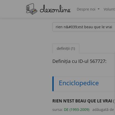
Despre noi
Volunt
®
definiții (1)
Definiția cu ID-ul 567727:
Enciclopedice
RIEN N’EST BEAU QUE LE VRAI
(
sursa:
DE (1993-2009)
adăugată de