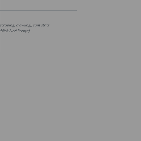
craping, crawling), sunt strict
lică (vezi licența).