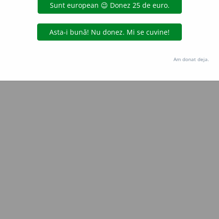
Copyright © 2004-2026 dexonline (https://dexonline.ro)
area datelor de pe acest site, inclusiv prin orice metode de extragere automată (web s
dul nostru prealabil scris, cu excepția seturilor de date oferite oficial spre utilizare pub
Am donat deja.
licență
confidențialitate
găzduit de
Hosterion