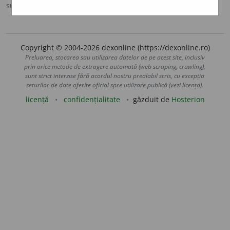
sursa:
Sinonime (2002)
adăugată de
siveco
acțiuni
Copyright © 2004-2026 dexonline (https://dexonline.ro)
Preluarea, stocarea sau utilizarea datelor de pe acest site, inclusiv
prin orice metode de extragere automată (web scraping, crawling),
sunt strict interzise fără acordul nostru prealabil scris, cu excepția
seturilor de date oferite oficial spre utilizare publică (vezi licența).
licență
confidențialitate
găzduit de
Hosterion