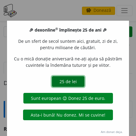
Donează
savings
®
®
🎉 dexonline
împlinește 25 de ani 🎉
caută
clear
search
De un sfert de secol suntem aici, gratuit, zi de zi,
opțiuni
pentru milioane de căutări.
Cu o mică donație aniversară ne-ați ajuta să păstrăm
cuvintele la îndemâna tuturor și pe viitor.
pronunție
(46)
volume_up
definiții (1)
Definiția cu ID-ul 206485:
Sinonime
RISC
A
vb. v.
cuteza, încumeta, îndrăzni.
Am donat deja.