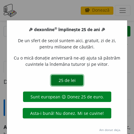
Donează
savings
®
®
🎉 dexonline
împlinește 25 de ani 🎉
caută
clear
search
De un sfert de secol suntem aici, gratuit, zi de zi,
opțiuni
pentru milioane de căutări.
Cu o mică donație aniversară ne-ați ajuta să păstrăm
cuvintele la îndemâna tuturor și pe viitor.
pronunție
(46)
volume_up
definiții (1)
Definiția cu ID-ul 351704:
Explicative DEX
A SE RISC
A
mă risc
refl. înv.
A se expune unui risc,
Am donat deja.