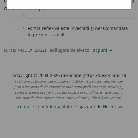
biruind frica sau jena; a îndrăzni; a se încumeta; a
[1]
cuteza. /<fr.
risquer
Forma reflexivă este învechită și nerecomandată
în prezent. —
gall
sursa:
NODEX (2002)
adăugată de
siveco
acțiuni
Copyright © 2004-2026 dexonline (https://dexonline.ro)
Preluarea, stocarea sau utilizarea datelor de pe acest site, inclusiv
prin orice metode de extragere automată (web scraping, crawling),
sunt strict interzise fără acordul nostru prealabil scris, cu excepția
seturilor de date oferite oficial spre utilizare publică (vezi licența).
licență
confidențialitate
găzduit de
Hosterion