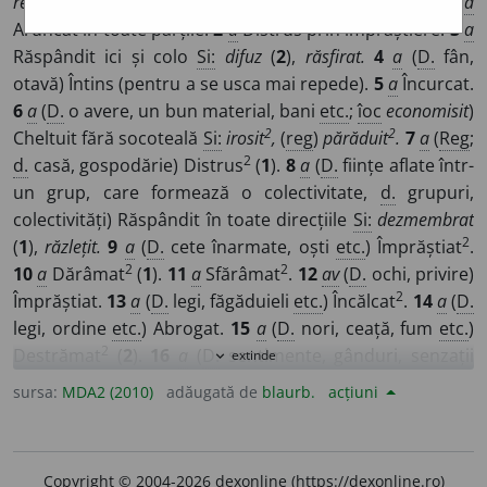
resipit),
(
reg
)
răsup~, sirip~
/
Pl:
~
i
ți, ~e
/
E:
risipi
]
1
a
Aruncat în toate părțile.
2
a
Distrus prin împrăștiere.
3
a
Răspândit ici și colo
Si:
difuz
(
2
),
răsfirat.
4
a
(
D.
fân,
otavă) Întins (pentru a se usca mai repede).
5
a
Încurcat.
6
a
(
D.
o avere, un bun material, bani
etc.
;
îoc
economisit
)
2
2
Cheltuit fără socoteală
Si:
irosit
,
(
reg
)
părăduit
.
7
a
(
Reg
;
2
d.
casă, gospodărie) Distrus
(
1
).
8
a
(
D.
ființe aflate într-
un grup, care formează o colectivitate,
d.
grupuri,
colectivități) Răspândit în toate direcțiile
Si:
dezmembrat
2
(
1
),
răzlețit.
9
a
(
D.
cete înarmate, oști
etc.
) Împrăștiat
.
2
2
10
a
Dărâmat
(
1
).
11
a
Sfărâmat
.
12
av
(
D.
ochi, privire)
2
Împrăștiat.
13
a
(
D.
legi, făgăduieli
etc.
) Încălcat
.
14
a
(
D.
legi, ordine
etc.
) Abrogat.
15
a
(
D.
nori, ceață, fum
etc.
)
2
Destrămat
(
2
).
16
a
(
D.
sentimente, gânduri, senzații
extinde
expand_more
2
2
2
etc.
) Spulberat
.
17
a
Încurcat
.
18
a
Dezorganizat
(
1
).
sursa:
MDA2 (2010)
adăugată de
blaurb.
acțiuni
19
a
(
D.
oameni și manifestările lor) Distrat (
1
).
20
a
(
D.
2
oameni și manifestările lor) Dezordonat
(
3
).
21
a
(
D.
2
oameni și manifestările lor) Derutat
(
1
).
22
av
Fără
Copyright © 2004-2026 dexonline (https://dexonline.ro)