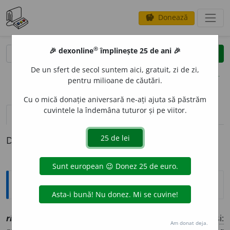
Donează
savings
®
®
🎉 dexonline
împlinește 25 de ani 🎉
caută
clear
search
De un sfert de secol suntem aici, gratuit, zi de zi,
opțiuni
pentru milioane de căutări.
Cu o mică donație aniversară ne-ați ajuta să păstrăm
cuvintele la îndemâna tuturor și pe viitor.
pronunție
(23)
volume_up
definiții (1)
Definiția cu ID-ul 1177709:
Explicative DEX
2
2
risip
i
t
, ~ă
[
At:
PRAV. GOV. 45
/5 /
V:
(
îvr
)
răs~
(
S și:
Am donat deja.