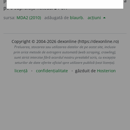
proeminență pe o suprafață netedă.
2
Gaură, scobitură
pe o suprafață netedă.
3
Por.
sursa:
MDA2 (2010)
adăugată de
blaurb.
acțiuni
Copyright © 2004-2026 dexonline (https://dexonline.ro)
Preluarea, stocarea sau utilizarea datelor de pe acest site, inclusiv
prin orice metode de extragere automată (web scraping, crawling),
sunt strict interzise fără acordul nostru prealabil scris, cu excepția
seturilor de date oferite oficial spre utilizare publică (vezi licența).
licență
confidențialitate
găzduit de
Hosterion