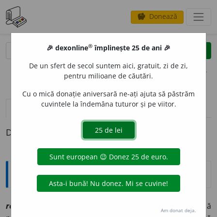
Donează
savings
®
®
🎉 dexonline
împlinește 25 de ani 🎉
caută
clear
search
De un sfert de secol suntem aici, gratuit, zi de zi,
opțiuni
pentru milioane de căutări.
Cu o mică donație aniversară ne-ați ajuta să păstrăm
cuvintele la îndemâna tuturor și pe viitor.
pronunție
(28)
volume_up
definiții (1)
Definiția cu ID-ul 1178409:
Explicative DEX
2
rod
sn
[
At:
MUSCEL, 40 /
Pl:
? /
E:
nct
] (
Mun
)
1
Mică
Am donat deja.