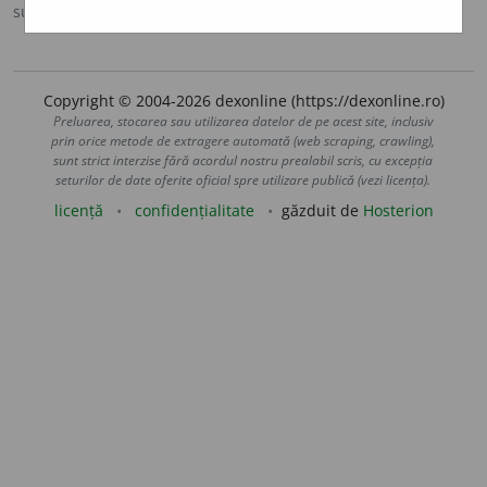
sursa:
Ortografic (2002)
adăugată de
siveco
acțiuni
Copyright © 2004-2026 dexonline (https://dexonline.ro)
Preluarea, stocarea sau utilizarea datelor de pe acest site, inclusiv
prin orice metode de extragere automată (web scraping, crawling),
sunt strict interzise fără acordul nostru prealabil scris, cu excepția
seturilor de date oferite oficial spre utilizare publică (vezi licența).
licență
confidențialitate
găzduit de
Hosterion