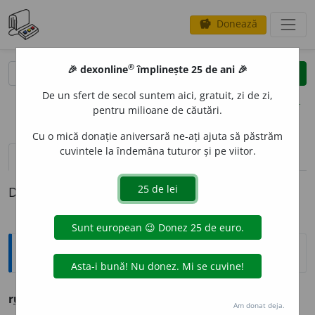
Donează
savings
®
®
🎉 dexonline
împlinește 25 de ani 🎉
caută
clear
search
De un sfert de secol suntem aici, gratuit, zi de zi,
opțiuni
pentru milioane de căutări.
Cu o mică donație aniversară ne-ați ajuta să păstrăm
cuvintele la îndemâna tuturor și pe viitor.
pronunție
(3)
volume_up
definiții (1)
Definiția cu ID-ul 279398:
Ortografice DOOM
r
u
men
adj. m., pl.
r
u
meni;
f. sg.
r
u
menă,
pl.
r
u
mene
Am donat deja.