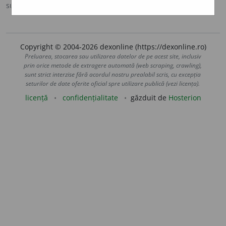
sursa:
MDO (1953)
adăugată de
Ladislau Strifler
acțiuni
Copyright © 2004-2026 dexonline (https://dexonline.ro)
Preluarea, stocarea sau utilizarea datelor de pe acest site, inclusiv
prin orice metode de extragere automată (web scraping, crawling),
sunt strict interzise fără acordul nostru prealabil scris, cu excepția
seturilor de date oferite oficial spre utilizare publică (vezi licența).
licență
confidențialitate
găzduit de
Hosterion