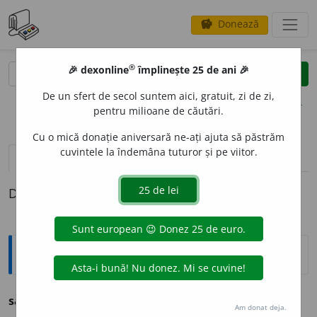
Donează
savings
®
®
🎉 dexonline
împlinește 25 de ani 🎉
caută
clear
search
De un sfert de secol suntem aici, gratuit, zi de zi,
opțiuni
pentru milioane de căutări.
Cu o mică donație aniversară ne-ați ajuta să păstrăm
cuvintele la îndemâna tuturor și pe viitor.
pronunție
(40)
volume_up
definiții (1)
Definiția cu ID-ul 1137134:
Ortografice DOOM
sacou
Am donat deja.