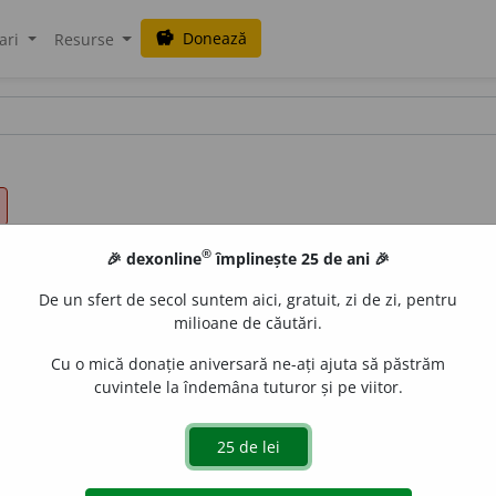
Donează
savings
ari
Resurse
®
🎉 dexonline
împlinește 25 de ani 🎉
De un sfert de secol suntem aici, gratuit, zi de zi, pentru
milioane de căutări.
Cu o mică donație aniversară ne-ați ajuta să păstrăm
cuvintele la îndemâna tuturor și pe viitor.
ătească) mai lejeră. – Din
germ.
Sakko.
blaurb.
acțiuni