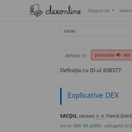
Despre noi
Volunt
®
pronunție
(40)
volume_up
definiții (1)
Definiția cu ID-ul 838377:
Explicative DEX
SAC
O
U,
sacouri,
s. n.
Haină (bărb
sursa:
DEX '09 (2009)
adăugată de