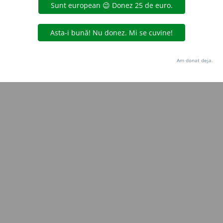
Copyright © 2004-2026 dexonline (https://dexonline.ro)
area datelor de pe acest site, inclusiv prin orice metode de extragere automată (web s
dul nostru prealabil scris, cu excepția seturilor de date oferite oficial spre utilizare pub
Am donat deja.
licență
confidențialitate
găzduit de
Hosterion