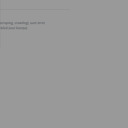
craping, crawling), sunt strict
lică (vezi licența).