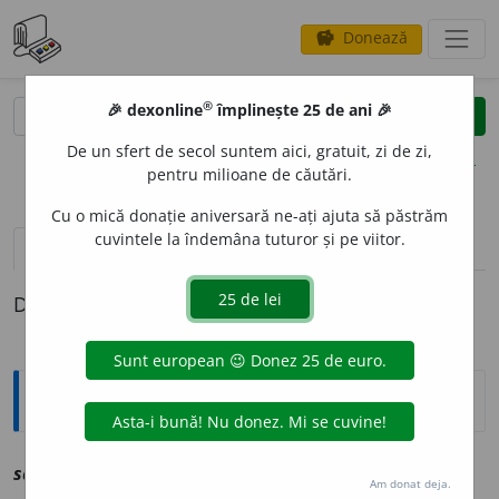
Donează
savings
®
®
🎉 dexonline
împlinește 25 de ani 🎉
caută
clear
search
De un sfert de secol suntem aici, gratuit, zi de zi,
opțiuni
pentru milioane de căutări.
Cu o mică donație aniversară ne-ați ajuta să păstrăm
cuvintele la îndemâna tuturor și pe viitor.
definiții (1)
Definiția cu ID-ul 1223411:
Explicative DEX
saf
e
stru
sn
vz
sechestru
Am donat deja.