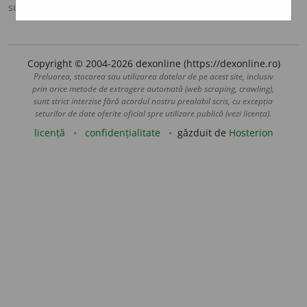
sursa:
MDA2 (2010)
adăugată de
LauraGellner
acțiuni
Copyright © 2004-2026 dexonline (https://dexonline.ro)
Preluarea, stocarea sau utilizarea datelor de pe acest site, inclusiv
prin orice metode de extragere automată (web scraping, crawling),
sunt strict interzise fără acordul nostru prealabil scris, cu excepția
seturilor de date oferite oficial spre utilizare publică (vezi licența).
licență
confidențialitate
găzduit de
Hosterion