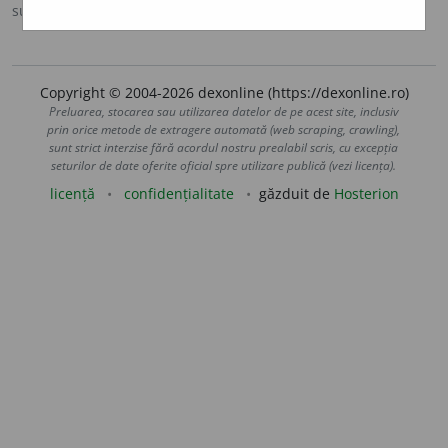
sursa:
MDA2 (2010)
adăugată de
LauraGellner
acțiuni
Copyright © 2004-2026 dexonline (https://dexonline.ro)
Preluarea, stocarea sau utilizarea datelor de pe acest site, inclusiv
prin orice metode de extragere automată (web scraping, crawling),
sunt strict interzise fără acordul nostru prealabil scris, cu excepția
seturilor de date oferite oficial spre utilizare publică (vezi licența).
licență
confidențialitate
găzduit de
Hosterion