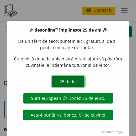
Donează
savings
®
®
🎉 dexonline
împlinește 25 de ani 🎉
caută
clear
search
De un sfert de secol suntem aici, gratuit, zi de zi,
opțiuni
pentru milioane de căutări.
Cu o mică donație aniversară ne-ați ajuta să păstrăm
cuvintele la îndemâna tuturor și pe viitor.
definiții (1)
Definiția cu ID-ul 1230923:
Explicative DEX
sclab
,
~ă
a
vz
slab
Am donat deja.